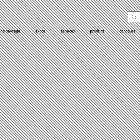
éno paysage
expos
espaces
produits
concours