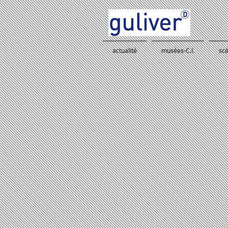
actualité
musées-C.I.
sc