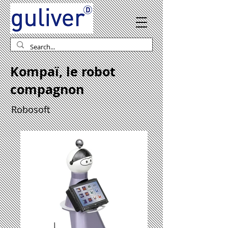
Kompaï, le robot
compagnon
Robosoft